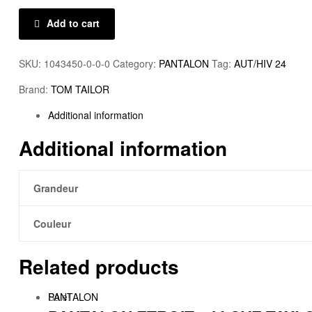
Add to cart
SKU:
1043450-0-0-0
Category:
PANTALON
Tag:
AUT/HIV 24
Brand:
TOM TAILOR
Additional information
Additional information
Grandeur
Couleur
Related products
Sale!
PANTALON