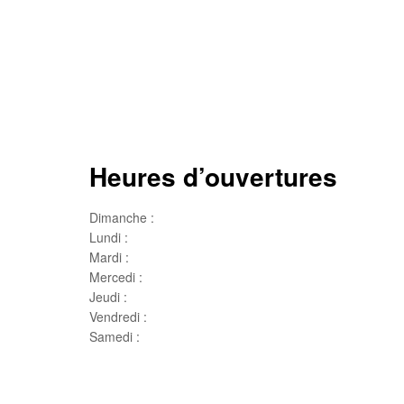
Heures d’ouvertures
Dimanche :
Jour de famille
Lundi :
Congé
Mardi :
10h00 – 17h00
Mercedi :
10 h00- 17h00
Jeudi :
10 h00 – 19h00
Vendredi :
10h00 – 18h00
Samedi :
10h00- 15h00