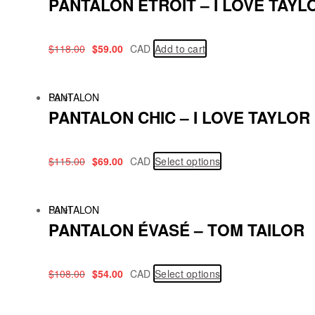
PANTALON ETROIT – I LOVE TAY
$
118.00
$
59.00
CAD
Add to cart
Sale!
PANTALON
PANTALON CHIC – I LOVE TAYLO
$
115.00
$
69.00
CAD
Select options
Sale!
PANTALON
PANTALON ÉVASÉ – TOM TAILOR
$
108.00
$
54.00
CAD
Select options