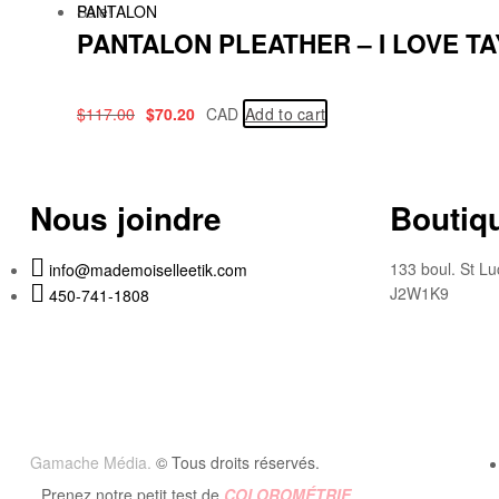
Sale!
PANTALON
PANTALON PLEATHER – I LOVE T
$
117.00
$
70.20
CAD
Add to cart
Nous joindre
Boutiqu
133 boul. St Lu
info@mademoiselleetik.com
J2W1K9
450-741-1808
Gamache Média.
© Tous droits réservés.
Prenez notre petit test de
COLOROMÉTRIE