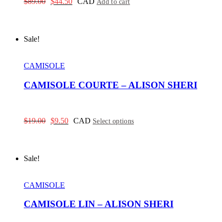
Original
Current
$
89.00
$
44.50
CAD
Add to cart
price
price
was:
is:
$89.00.
$44.50.
Sale!
CAMISOLE
CAMISOLE COURTE – ALISON SHERI
Original
Current
$
19.00
$
9.50
CAD
Select options
price
price
was:
is:
$19.00.
$9.50.
Sale!
CAMISOLE
CAMISOLE LIN – ALISON SHERI