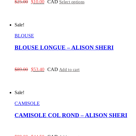
Original
Current
$
25.00
$
10.00
CAD
Select options
price
price
was:
is:
$25.00.
$10.00.
Sale!
BLOUSE
BLOUSE LONGUE – ALISON SHERI
Original
Current
$
89.00
$
53.40
CAD
Add to cart
price
price
was:
is:
$89.00.
$53.40.
Sale!
CAMISOLE
CAMISOLE COL ROND – ALISON SHERI