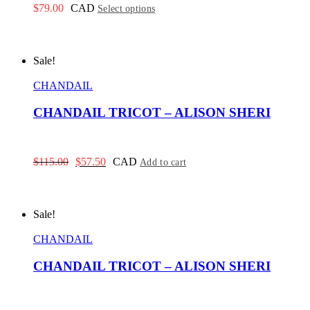
$
79.00
CAD
Select options
Sale!
CHANDAIL
CHANDAIL TRICOT – ALISON SHERI
Original
Current
$
115.00
$
57.50
CAD
Add to cart
price
price
was:
is:
$115.00.
$57.50.
Sale!
CHANDAIL
CHANDAIL TRICOT – ALISON SHERI