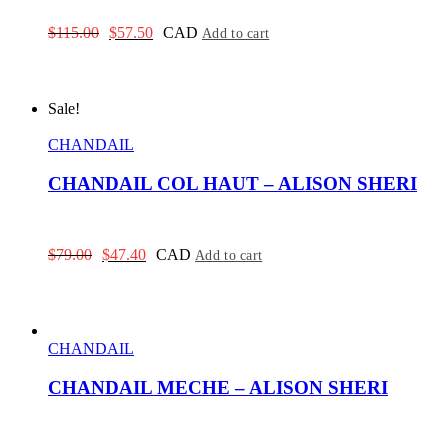
Original
Current
$
115.00
$
57.50
CAD
Add to cart
price
price
was:
is:
$115.00.
$57.50.
Sale!
CHANDAIL
CHANDAIL COL HAUT – ALISON SHERI
Original
Current
$
79.00
$
47.40
CAD
Add to cart
price
price
was:
is:
$79.00.
$47.40.
CHANDAIL
CHANDAIL MECHE – ALISON SHERI