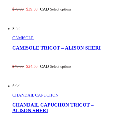
Original
Current
$
79.00
$
39.50
CAD
Select options
price
price
was:
is:
$79.00.
$39.50.
Sale!
CAMISOLE
CAMISOLE TRICOT – ALISON SHERI
Original
Current
$
49.00
$
24.50
CAD
Select options
price
price
was:
is:
$49.00.
$24.50.
Sale!
CHANDAIL CAPUCHON
CHANDAIL CAPUCHON TRICOT –
ALISON SHERI