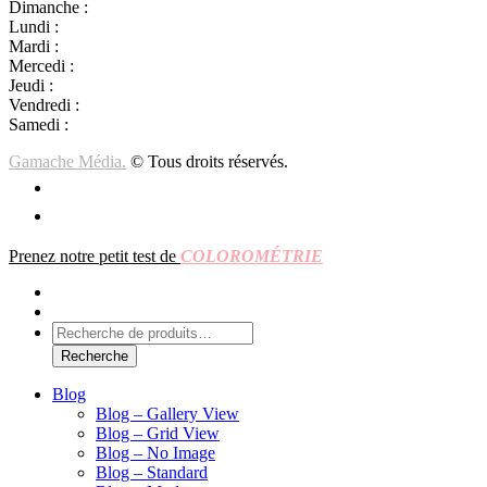
Dimanche :
Jour de famille
Lundi :
Congé
Mardi :
10h00 – 17h00
Mercedi :
10 h00- 17h00
Jeudi :
10 h00 – 19h00
Vendredi :
10h00 – 18h00
Samedi :
10h00- 15h00
Gamache Média.
© Tous droits réservés.
Prenez notre petit test de
COLOROMÉTRIE
Rechercher:
Recherche
Blog
Blog – Gallery View
Blog – Grid View
Blog – No Image
Blog – Standard