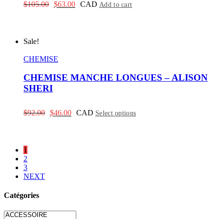
Original
Current
$
105.00
$
63.00
CAD
Add to cart
price
price
was:
is:
$105.00.
$63.00.
Sale!
CHEMISE
CHEMISE MANCHE LONGUES – ALISON
SHERI
Original
Current
$
92.00
$
46.00
CAD
Select options
price
price
was:
is:
$92.00.
$46.00.
1
2
3
NEXT
Catégories