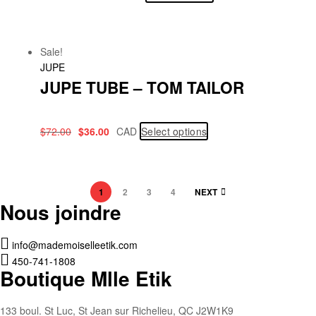
Sale!
JUPE
JUPE TUBE – TOM TAILOR
$
72.00
$
36.00
CAD
Select options
1
2
3
4
NEXT
Nous joindre
info@mademoiselleetik.com
450-741-1808
Boutique Mlle Etik
133 boul. St Luc, St Jean sur Richelieu, QC J2W1K9