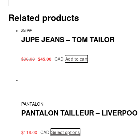
Related products
Sale!
JUPE
JUPE JEANS – TOM TAILOR
$
90.00
$
45.00
CAD
Add to cart
PANTALON
PANTALON TAILLEUR – LIVERPOO
$
118.00
CAD
Select options