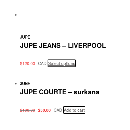
JUPE
JUPE JEANS – LIVERPOOL
$
120.00
CAD
Select options
Sale!
JUPE
JUPE COURTE – surkana
$
100.00
$
50.00
CAD
Add to cart