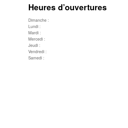
Heures d’ouvertures
Dimanche :
Jour de famille
Lundi :
Congé
Mardi :
10h00 – 17h00
Mercedi :
10 h00- 17h00
Jeudi :
10 h00 – 19h00
Vendredi :
10h00 – 18h00
Samedi :
10h00- 15h00