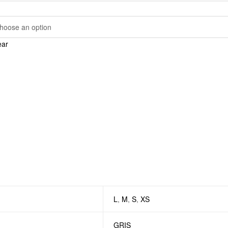
ear
L
,
M
,
S
,
XS
GRIS