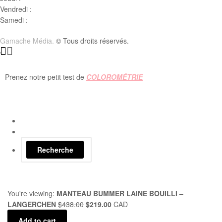
Vendredi :
10h00 – 18h00
Samedi :
10h00- 15h00
Gamache Média.
© Tous droits réservés.
Prenez notre petit test de
COLOROMÉTRIE
Recherche
You're viewing:
MANTEAU BUMMER LAINE BOUILLI –
LANGERCHEN
$
438.00
$
219.00
CAD
Add to cart