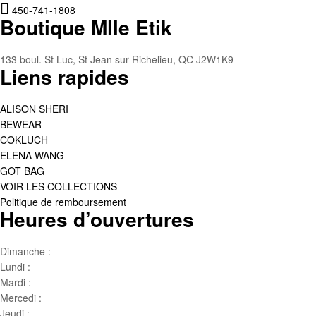
450-741-1808
Boutique Mlle Etik
133 boul. St Luc, St Jean sur Richelieu, QC J2W1K9
Liens rapides
ALISON SHERI
BEWEAR
COKLUCH
ELENA WANG
GOT BAG
VOIR LES COLLECTIONS
Politique de remboursement
Heures d’ouvertures
Dimanche :
Jour de famille
Lundi :
Congé
Mardi :
10h00 – 17h00
Mercedi :
10 h00- 17h00
Jeudi :
10 h00 – 19h00