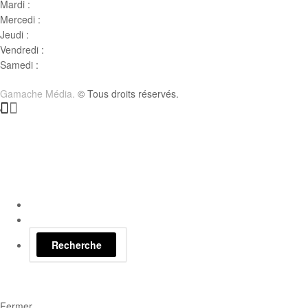
Mardi :
10h00 – 17h00
Mercedi :
10 h00- 17h00
Jeudi :
10 h00 – 19h00
Vendredi :
10h00 – 18h00
Samedi :
10h00- 15h00
Gamache Média.
© Tous droits réservés.
Recherche
Fermer