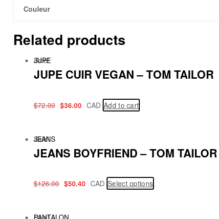
Couleur
Related products
Sale!
JUPE
JUPE CUIR VEGAN – TOM TAILOR
$
72.00
$
36.00
CAD
Add to cart
Sale!
JEANS
JEANS BOYFRIEND – TOM TAILOR
$
126.00
$
50.40
CAD
Select options
Sale!
PANTALON