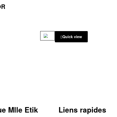
OR
Quick view
e Mlle Etik
Liens rapides