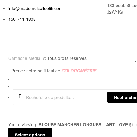
133 boul. St Lu
info@mademoiselleetik.com
J2W1K9
450-741-1808
Gamache Média.
© Tous droits réservés.
Prenez notre petit test de
COLOROMÉTRIE
Recherche
You're viewing:
BLOUSE MANCHES LONGUES – ART LOVE
$
11
Select options