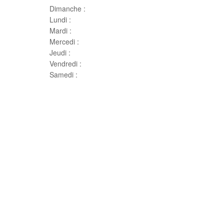
Dimanche :
Jour de famille
Lundi :
Congé
Mardi :
10h00 – 17h00
Mercedi :
10 h00- 17h00
Jeudi :
10 h00 – 19h00
Vendredi :
10h00 – 18h00
Samedi :
10h00- 15h00