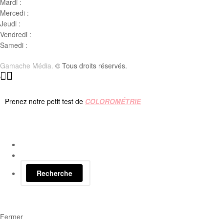
Mardi :
10h00 – 17h00
Mercedi :
10 h00- 17h00
Jeudi :
10 h00 – 19h00
Vendredi :
10h00 – 18h00
Samedi :
10h00- 15h00
Gamache Média.
© Tous droits réservés.
Prenez notre petit test de
COLOROMÉTRIE
Recherche
Fermer