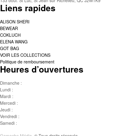
133 boul. St Luc, St Jean sur Richelieu, QC J2W1K9
Liens rapides
ALISON SHERI
BEWEAR
COKLUCH
ELENA WANG
GOT BAG
VOIR LES COLLECTIONS
Politique de remboursement
Heures d’ouvertures
Dimanche :
Jour de famille
Lundi :
Congé
Mardi :
10h00 – 17h00
Mercedi :
10 h00- 17h00
Jeudi :
10 h00 – 19h00
Vendredi :
10h00 – 18h00
Samedi :
10h00- 15h00
Gamache Média.
© Tous droits réservés.