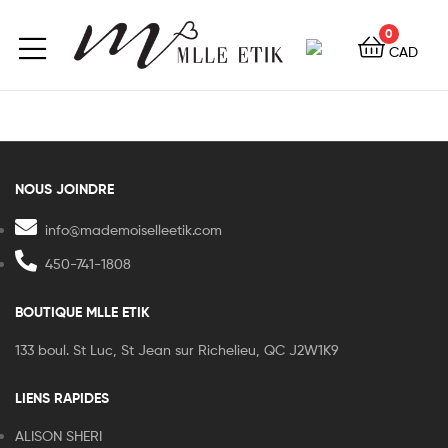
0
CAD
NOUS JOINDRE
info@mademoiselleetik.com
450-741-1808
BOUTIQUE MLLE ETIK
133 boul. St Luc, St Jean sur Richelieu, QC J2W1K9
LIENS RAPIDES
ALISON SHERI