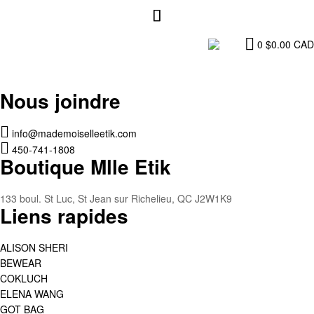
0
$
0.00
CAD
Nous joindre
info@mademoiselleetik.com
450-741-1808
Boutique Mlle Etik
133 boul. St Luc, St Jean sur Richelieu, QC J2W1K9
Liens rapides
ALISON SHERI
BEWEAR
COKLUCH
ELENA WANG
GOT BAG