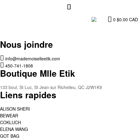
0
$
0.00
CAD
Nous joindre
info@mademoiselleetik.com
450-741-1808
Boutique Mlle Etik
133 boul. St Luc, St Jean sur Richelieu, QC J2W1K9
Liens rapides
ALISON SHERI
BEWEAR
COKLUCH
ELENA WANG
GOT BAG