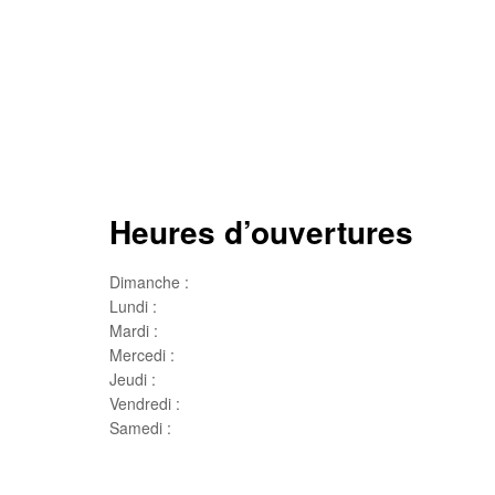
Heures d’ouvertures
Dimanche :
Jour de famille
Lundi :
Congé
Mardi :
10h00 – 17h00
Mercedi :
10 h00- 17h00
Jeudi :
10 h00 – 19h00
Vendredi :
10h00 – 18h00
Samedi :
10h00- 15h00