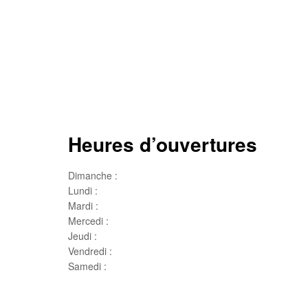
Heures d’ouvertures
Dimanche :
Jour de famille
Lundi :
Congé
Mardi :
10h00 – 17h00
Mercedi :
10 h00- 17h00
Jeudi :
10 h00 – 19h00
Vendredi :
10h00 – 18h00
Samedi :
10h00- 15h00