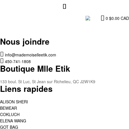
0
$
0.00
CAD
Nous joindre
info@mademoiselleetik.com
450-741-1808
Boutique Mlle Etik
133 boul. St Luc, St Jean sur Richelieu, QC J2W1K9
Liens rapides
ALISON SHERI
BEWEAR
COKLUCH
ELENA WANG
GOT BAG