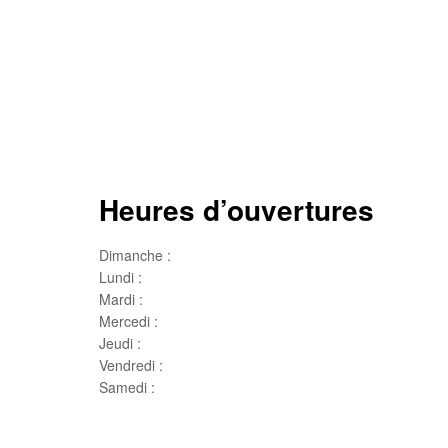
Heures d’ouvertures
Dimanche :
Jour de famille
Lundi :
Congé
Mardi :
10h00 – 17h00
Mercedi :
10 h00- 17h00
Jeudi :
10 h00 – 19h00
Vendredi :
10h00 – 18h00
Samedi :
10h00- 15h00