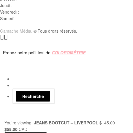
Jeudi :
10 h00 – 19h00
Vendredi :
10h00 – 18h00
Samedi :
10h00- 15h00
Gamache Média.
© Tous droits réservés.
Prenez notre petit test de
COLOROMÉTRIE
Recherche
You're viewing:
JEANS BOOTCUT – LIVERPOOL
$
145.00
$
58.00
CAD