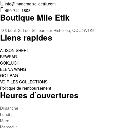
info@mademoiselleetik.com
450-741-1808
Boutique Mlle Etik
133 boul. St Luc, St Jean sur Richelieu, QC J2W1K9
Liens rapides
ALISON SHERI
BEWEAR
COKLUCH
ELENA WANG
GOT BAG
VOIR LES COLLECTIONS
Politique de remboursement
Heures d’ouvertures
Dimanche :
Jour de famille
Lundi :
Congé
Mardi :
10h00 – 17h00
Mercedi :
10 h00- 17h00