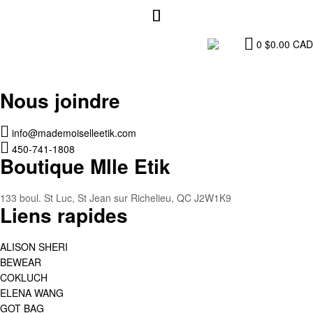
0
$
0.00
CAD
Nous joindre
info@mademoiselleetik.com
450-741-1808
Boutique Mlle Etik
133 boul. St Luc, St Jean sur Richelieu, QC J2W1K9
Liens rapides
ALISON SHERI
BEWEAR
COKLUCH
ELENA WANG
GOT BAG