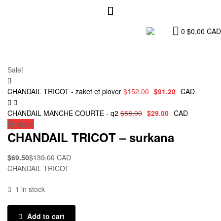
0
$
0.00
CAD
Sale!
CHANDAIL TRICOT - zaket et plover
$
152.00
$
91.20
CAD
CHANDAIL MANCHE COURTE - q2
$
58.00
$
29.00
CAD
En stock
CHANDAIL TRICOT – surkana
$
69.50
$
139.00
CAD
CHANDAIL TRICOT
1 in stock
Add to cart