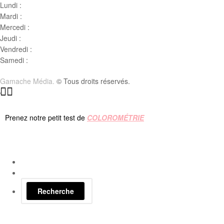
Lundi :
Congé
Mardi :
10h00 – 17h00
Mercedi :
10 h00- 17h00
Jeudi :
10 h00 – 19h00
Vendredi :
10h00 – 18h00
Samedi :
10h00- 15h00
Gamache Média.
© Tous droits réservés.
Prenez notre petit test de
COLOROMÉTRIE
Recherche