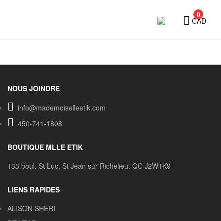
0
CAD
NOUS JOINDRE
info@mademoiselleetik.com
450-741-1808
BOUTIQUE MLLE ETIK
133 boul. St Luc, St Jean sur Richelieu, QC J2W1K9
LIENS RAPIDES
ALISON SHERI