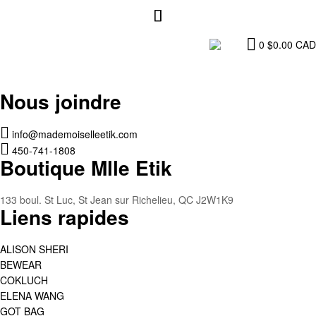
0
$
0.00
CAD
Nous joindre
info@mademoiselleetik.com
450-741-1808
Boutique Mlle Etik
133 boul. St Luc, St Jean sur Richelieu, QC J2W1K9
Liens rapides
ALISON SHERI
BEWEAR
COKLUCH
ELENA WANG
GOT BAG