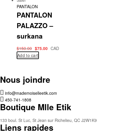
Sale!
PANTALON
PANTALON
PALAZZO –
surkana
$
150.00
$
75.00
CAD
Add to cart
Nous joindre
info@mademoiselleetik.com
450-741-1808
Boutique Mlle Etik
133 boul. St Luc, St Jean sur Richelieu, QC J2W1K9
Liens rapides