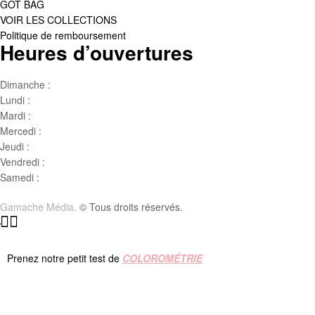
GOT BAG
VOIR LES COLLECTIONS
Politique de remboursement
Heures d’ouvertures
Dimanche :
Jour de famille
Lundi :
Congé
Mardi :
10h00 – 17h00
Mercedi :
10 h00- 17h00
Jeudi :
10 h00 – 19h00
Vendredi :
10h00 – 18h00
Samedi :
10h00- 15h00
Gamache Média.
© Tous droits réservés.
Prenez notre petit test de
COLOROMÉTRIE