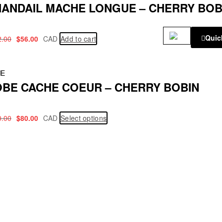
ANDAIL MACHE LONGUE – CHERRY BOB
Quic
2.00
$
56.00
CAD
Add to cart
!
BE
BE CACHE COEUR – CHERRY BOBIN
0.00
$
80.00
CAD
Select options