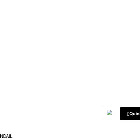
Quic
!
NDAIL