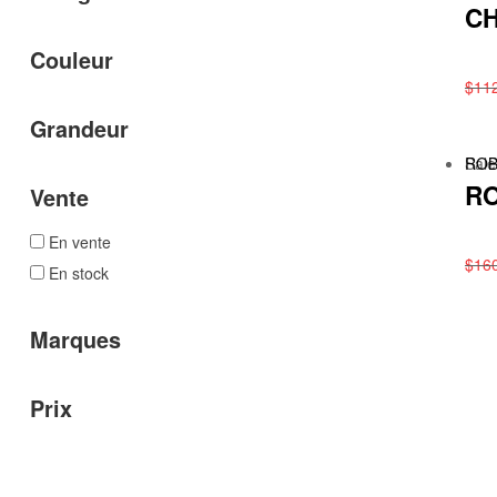
CH
Couleur
$
11
Grandeur
Sale
RO
RO
Vente
En vente
$
16
En stock
Marques
Prix