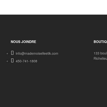
NOUS JOINDRE
BOUTIQ
133 boul
info@mademoiselleetik.com
Richeli
450-741-1808