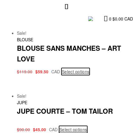
0
$
0.00
CAD
Sale!
BLOUSE
BLOUSE SANS MANCHES – ART
LOVE
$
119.00
$
59.50
CAD
Select options
Sale!
JUPE
JUPE COURTE – TOM TAILOR
$
90.00
$
45.00
CAD
Select options