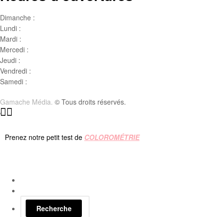
Dimanche :
Jour de famille
Lundi :
Congé
Mardi :
10h00 – 17h00
Mercedi :
10 h00- 17h00
Jeudi :
10 h00 – 19h00
Vendredi :
10h00 – 18h00
Samedi :
10h00- 15h00
Gamache Média.
© Tous droits réservés.
Prenez notre petit test de
COLOROMÉTRIE
Recherche