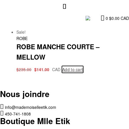
0
$
0.00
CAD
Sale!
ROBE
ROBE MANCHE COURTE –
MELLOW
$
235.00
$
141.00
CAD
Add to cart
Nous joindre
info@mademoiselleetik.com
450-741-1808
Boutique Mlle Etik