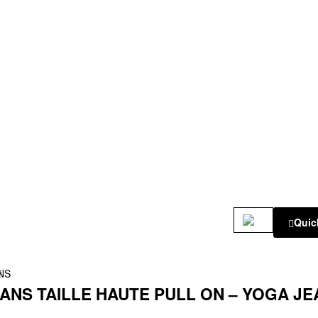
Quic
!
NS
ANS TAILLE HAUTE PULL ON – YOGA J