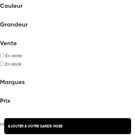
Couleur
Grandeur
Vente
En vente
En stock
Marques
Prix
PANIER
fermer
AJOUTER À VOTRE GARDE-ROBE
AJOUTER À VOTRE GARDE-ROBE