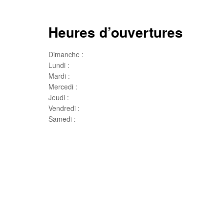
Heures d’ouvertures
Dimanche :
Jour de famille
Lundi :
Congé
Mardi :
10h00 – 17h00
Mercedi :
10 h00- 17h00
Jeudi :
10 h00 – 19h00
Vendredi :
10h00 – 18h00
Samedi :
10h00- 15h00