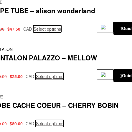
!
E
PE TUBE – alison wonderland
Quic
.00
$
47.50
CAD
Select options
!
TALON
NTALON PALAZZO – MELLOW
Quic
0.00
$
25.00
CAD
Select options
!
BE
BE CACHE COEUR – CHERRY BOBIN
0.00
$
80.00
CAD
Select options