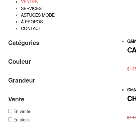
VENTES
SERVICES
ASTUCES MODE
À PROPOS
CONTACT
Sale
CAM
Catégories
CA
Couleur
$
13
Grandeur
Sale
CHA
CH
Vente
En vente
$
11
En stock