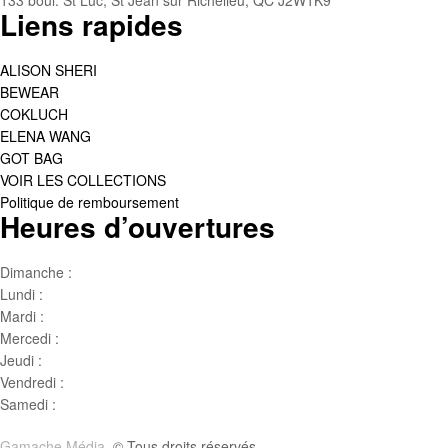
133 boul. St Luc, St Jean sur Richelieu, QC J2W1K9
Liens rapides
ALISON SHERI
BEWEAR
COKLUCH
ELENA WANG
GOT BAG
VOIR LES COLLECTIONS
Politique de remboursement
Heures d’ouvertures
Dimanche :
Jour de famille
Lundi :
Congé
Mardi :
10h00 – 17h00
Mercedi :
10 h00- 17h00
Jeudi :
10 h00 – 19h00
Vendredi :
10h00 – 18h00
Samedi :
10h00- 15h00
Gamache Média.
© Tous droits réservés.