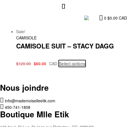
0
$
0.00
CAD
Sale!
CAMISOLE
CAMISOLE SUIT – STACY DAGG
$
120.00
$
60.00
CAD
Select options
Nous joindre
info@mademoiselleetik.com
450-741-1808
Boutique Mlle Etik