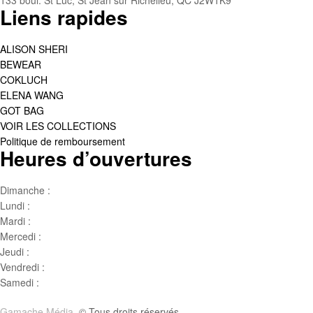
133 boul. St Luc, St Jean sur Richelieu, QC J2W1K9
Liens rapides
ALISON SHERI
BEWEAR
COKLUCH
ELENA WANG
GOT BAG
VOIR LES COLLECTIONS
Politique de remboursement
Heures d’ouvertures
Dimanche :
Jour de famille
Lundi :
Congé
Mardi :
10h00 – 17h00
Mercedi :
10 h00- 17h00
Jeudi :
10 h00 – 19h00
Vendredi :
10h00 – 18h00
Samedi :
10h00- 15h00
Gamache Média.
© Tous droits réservés.