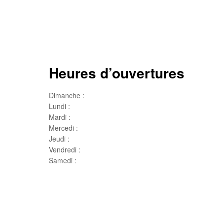
Heures d’ouvertures
Dimanche :
Jour de famille
Lundi :
Congé
Mardi :
10h00 – 17h00
Mercedi :
10 h00- 17h00
Jeudi :
10 h00 – 19h00
Vendredi :
10h00 – 18h00
Samedi :
10h00- 15h00