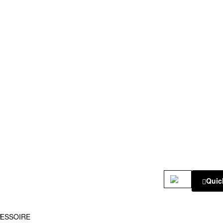
Quic
!
ESSOIRE