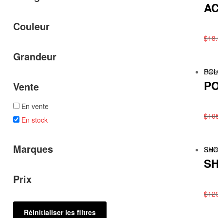
AC
Couleur
$
18
Grandeur
Sale
POL
PO
Vente
En vente
$
10
En stock
Marques
Sale
SH
SH
Prix
$
12
Réinitialiser les filtres