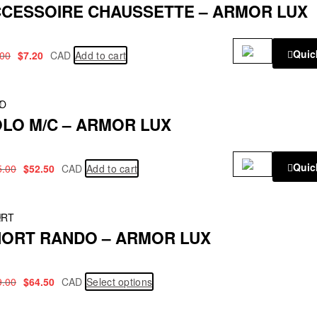
CESSOIRE CHAUSSETTE – ARMOR LUX
Quic
.00
$
7.20
CAD
Add to cart
!
O
LO M/C – ARMOR LUX
Quic
5.00
$
52.50
CAD
Add to cart
!
ORT
ORT RANDO – ARMOR LUX
9.00
$
64.50
CAD
Select options